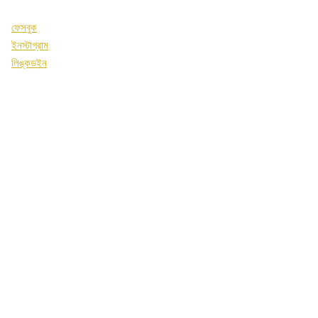
ফেসবুক
ইনস্টাগ্রাম
লিঙ্কডইন
Bengali
English
Arabic
Bulgarian
Chinese
Croatian
Czech
Danish