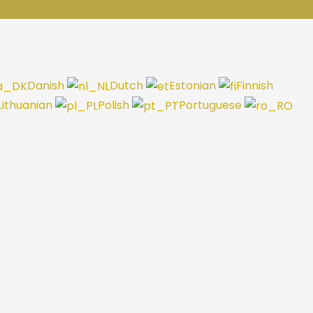
Danish
Dutch
Estonian
Finnish
Lithuanian
Polish
Portuguese