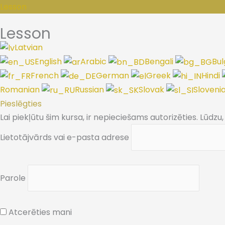
Lesson
Lesson
Latvian
English
Arabic
Bengali
Bul
French
German
Greek
Hindi
Romanian
Russian
Slovak
Sloveni
Pieslēgties
Lai piekļūtu šim kursa, ir nepieciešams autorizēties. Lūdzu
Lietotājvārds vai e-pasta adrese
Parole
Atcerēties mani