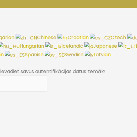
garian
Chinese
Croatian
Czech
Hungarian
Icelandic
Japanese
an
Spanish
Swedish
Latvian
, ievadiet savus autentifikācijas datus zemāk!