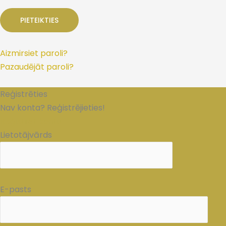
Aizmirsiet paroli?
Pazaudējāt paroli?
Reģistrēties
Nav konta? Reģistrējieties!
Reģistrēt kontu
Lietotājvārds
E-pasts