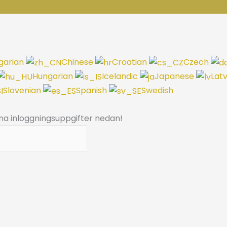
garian
Chinese
Croatian
Czech
Hungarian
Icelandic
Japanese
Lat
Slovenian
Spanish
Swedish
dina inloggningsuppgifter nedan!