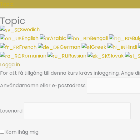
Topic
Topic
Swedish
English
Arabic
Bengali
Bul
French
German
Greek
Hindi
Romanian
Russian
Slovak
Logga in
För att få tillgång till denna kurs krävs inloggning. Ange 
Användarnamn eller e-postadress
Lösenord
Kom ihåg mig