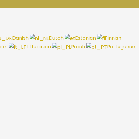
Danish
Dutch
Estonian
Finnish
vian
Lithuanian
Polish
Portuguese