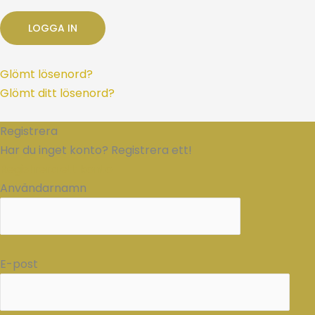
Glömt lösenord?
Glömt ditt lösenord?
Registrera
Har du inget konto? Registrera ett!
Registrera ett konto
Användarnamn
E-post