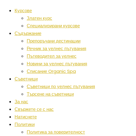
Курсове
Златен курс
Специализирани курсове
Съдържание
Препоръчани дестинации
Речник за уелнес пътувания
Пътеводител за уелнес
Новини за уелнес пътувания
Списание Organic Spa
Съветници
Съветници по уелнес пътувания
Търсене на съветници
За нас
Свържете се с нас
Натиснете
Политики
Политика за поверителност