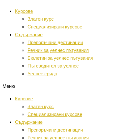
Преминаване
Уелнес
Т
Курсове
към
новини
ъ
Златен курс
съдържанието
от
р
Специализирани курсове
цял
с
Съдържание
свят
е
Препоръчани дестинации
Речник за уелнес пътувания
н
Бюлетин за уелнес пътувания
е
Пътеводител за уелнес
:
Уелнес сряда
Меню
Курсове
Златен курс
Специализирани курсове
Съдържание
Препоръчани дестинации
Речник за уелнес пътувания