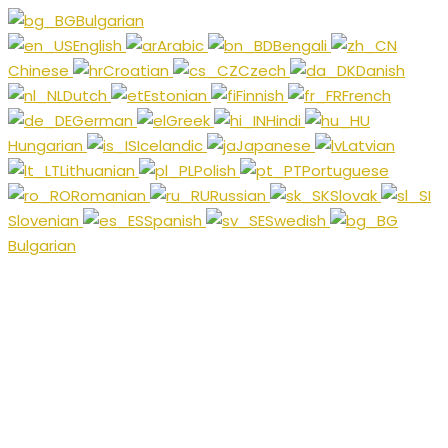
Bulgarian
English
Arabic
Bengali
Chinese
Croatian
Czech
Danish
Dutch
Estonian
Finnish
French
German
Greek
Hindi
Hungarian
Icelandic
Japanese
Latvian
Lithuanian
Polish
Portuguese
Romanian
Russian
Slovak
Slovenian
Spanish
Swedish
Bulgarian