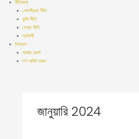
নীতিমালা
গোপনীয়তা নীতি
কুকি নীতি
ফেরত নীতি
শর্তাবলী
নিবন্ধন
আমার কোর্স
লগ আউট করুন
জানুয়ারি 2024