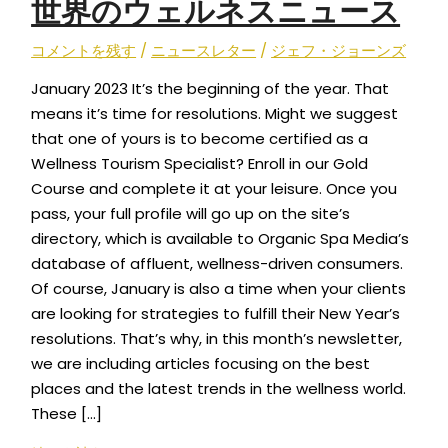
世界のウェルネスニュース
コメントを残す
/
ニュースレター
/
ジェフ・ジョーンズ
January 2023 It’s the beginning of the year. That
means it’s time for resolutions. Might we suggest
that one of yours is to become certified as a
Wellness Tourism Specialist? Enroll in our Gold
Course and complete it at your leisure. Once you
pass, your full profile will go up on the site’s
directory, which is available to Organic Spa Media’s
database of affluent, wellness-driven consumers.
Of course, January is also a time when your clients
are looking for strategies to fulfill their New Year’s
resolutions. That’s why, in this month’s newsletter,
we are including articles focusing on the best
places and the latest trends in the wellness world.
These […]