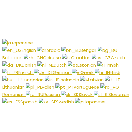
Japanese
English
Arabic
Bengali
Bulgarian
Chinese
Croatian
Czech
Danish
Dutch
Estonian
Finnish
French
German
Greek
Hindi
Hungarian
Icelandic
Latvian
Lithuanian
Polish
Portuguese
Romanian
Russian
Slovak
Slovenian
Spanish
Swedish
Japanese