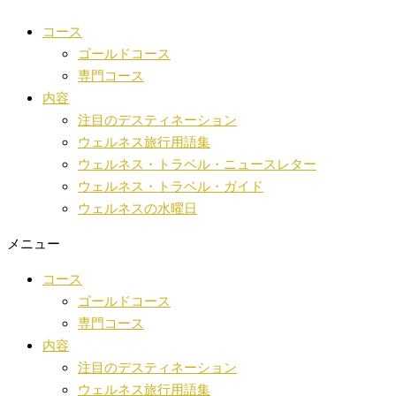
コ
世
検
コース
ン
界
索
ゴールドコース
テ
の
専門コース
ン
ウ
内容
ツ
ェ
注目のデスティネーション
へ
ル
ウェルネス旅行用語集
ス
ネ
ウェルネス・トラベル・ニュースレター
キ
ス
ウェルネス・トラベル・ガイド
ッ
ニ
ウェルネスの水曜日
プ
ュ
ー
メニュー
ス
コース
ゴールドコース
専門コース
内容
注目のデスティネーション
ウェルネス旅行用語集