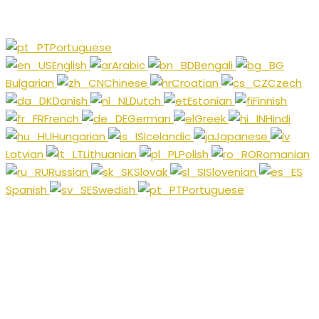
Portuguese
English
Arabic
Bengali
Bulgarian
Chinese
Croatian
Czech
Danish
Dutch
Estonian
Finnish
French
German
Greek
Hindi
Hungarian
Icelandic
Japanese
Latvian
Lithuanian
Polish
Romanian
Russian
Slovak
Slovenian
Spanish
Swedish
Portuguese