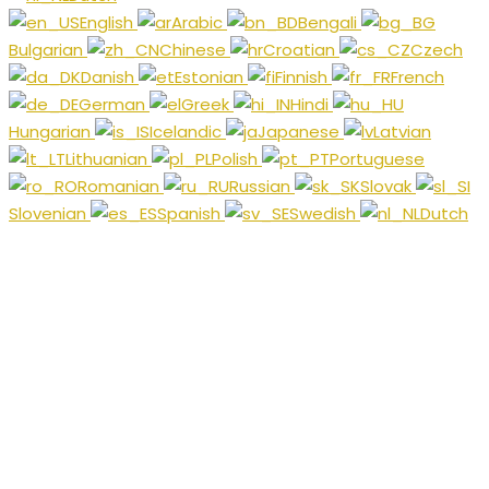
English
Arabic
Bengali
Bulgarian
Chinese
Croatian
Czech
Danish
Estonian
Finnish
French
German
Greek
Hindi
Hungarian
Icelandic
Japanese
Latvian
Lithuanian
Polish
Portuguese
Romanian
Russian
Slovak
Slovenian
Spanish
Swedish
Dutch