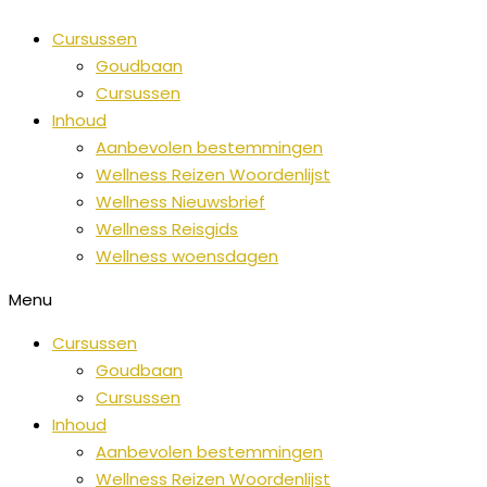
Overslaan
Wellness
Z
Cursussen
naar
Nieuws
o
Goudbaan
inhoud
over
e
Cursussen
de
k
Inhoud
hele
e
Aanbevolen bestemmingen
wereld
Wellness Reizen Woordenlijst
n
Wellness Nieuwsbrief
n
Wellness Reisgids
a
Wellness woensdagen
a
Menu
r
:
Cursussen
Goudbaan
Cursussen
Inhoud
Aanbevolen bestemmingen
Wellness Reizen Woordenlijst