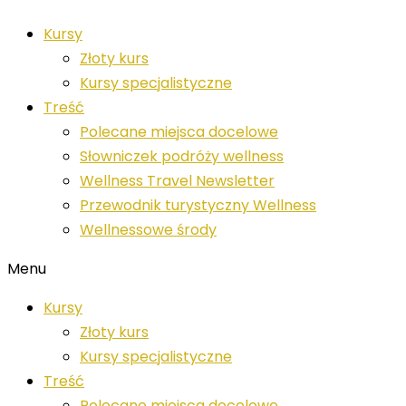
Przejdź
Kursy
do
Złoty kurs
treści
Kursy specjalistyczne
Treść
Polecane miejsca docelowe
Słowniczek podróży wellness
Wellness Travel Newsletter
Przewodnik turystyczny Wellness
Wellnessowe środy
Menu
Kursy
Złoty kurs
Kursy specjalistyczne
Treść
Polecane miejsca docelowe