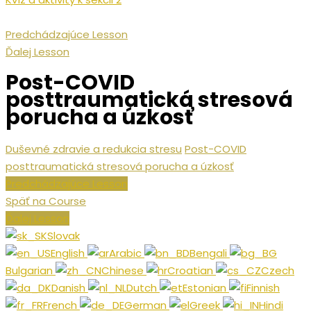
Predchádzajúce Lesson
Ďalej Lesson
Post-COVID
posttraumatická stresová
porucha a úzkosť
Duševné zdravie a redukcia stresu
Post-COVID
posttraumatická stresová porucha a úzkosť
Predchádzajúce Lesson
Späť na Course
Ďalej Lesson
Slovak
English
Arabic
Bengali
Bulgarian
Chinese
Croatian
Czech
Danish
Dutch
Estonian
Finnish
French
German
Greek
Hindi