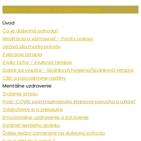
Duševné zdravie a redukcia stresu
Úvod
Čo je duševná pohoda?
Meditácia a všímavosť – Pocity pokoja
Liečivá sila matky prírody
Zvieracia terapia
Zvuky ticha – zvuková terapia
Dobre sa vyspite - Spánková hygiena/Spánková terapia
CBD a psicoaktívne rastliny
Mentálne uzdravenie
Zníženie stresu
Post-COVID posttraumatická stresová porucha a úzkosť
Oddýchnite si a zrelaxujte
Emocionálne uzdravenie a zotavenie
Dizajnér lepšieho spánku
Ďalšie liečby zamerané na duševnú pohodu
Kvíz a aktivity k sekcii 2