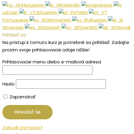
Hungarian
Icelandic
Japanese
Latvian
Lithuanian
Polish
Portuguese
Romanian
Russian
Slovenian
Spanish
Swedish
Slovak
Prihlásiť sa
Na prístup k tomuto kurz je potrebné sa prihlásiť. Zadajte
prosím svoje prihlasovacie údaje nižšie!
Prihlasovacie meno alebo e-mailová adresa
Heslo
Zapamätať
Zabudli ste heslo?