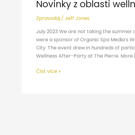
Novinky z oblasti wel
oblasti
wellness
Zpravodaj
/
Jeff Jones
po
celém
July 2023 We are not taking the summer of
světě
were a sponsor of Organic Spa Media’s W
City. The event drew in hundreds of parti
Wellness After-Party at The Pierre. More 
Číst více »