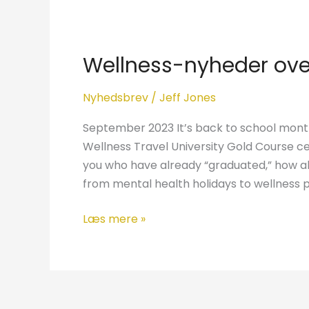
Wellness-
nyheder
Wellness-nyheder ove
over
hele
Nyhedsbrev
/
Jeff Jones
verden
September 2023 It’s back to school month
Wellness Travel University Gold Course cer
you who have already “graduated,” how ab
from mental health holidays to wellness 
Læs mere »