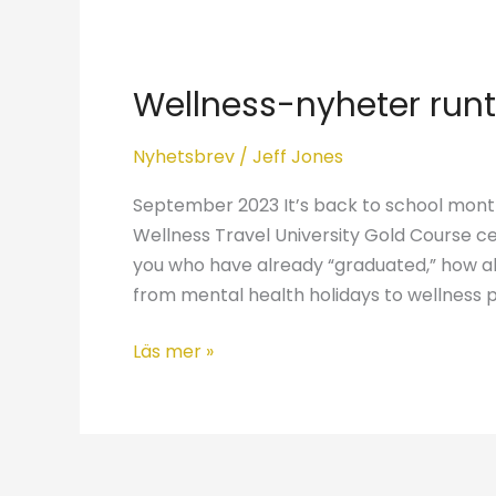
Wellness-
nyheter
Wellness-nyheter runt
runt
om
Nyhetsbrev
/
Jeff Jones
i
världen
September 2023 It’s back to school month
Wellness Travel University Gold Course cer
you who have already “graduated,” how ab
from mental health holidays to wellness 
Läs mer »