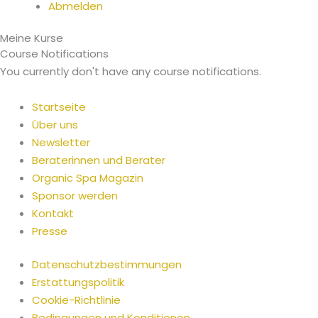
Abmelden
Meine Kurse
Menü
Menü
Course Notifications
You currently don't have any course notifications.
Startseite
Über uns
Newsletter
Beraterinnen und Berater
Organic Spa Magazin
Sponsor werden
Kontakt
Presse
Datenschutzbestimmungen
Erstattungspolitik
Cookie-Richtlinie
Bedingungen und Konditionen