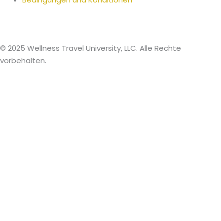
© 2025 Wellness Travel University, LLC. Alle Rechte
vorbehalten.
German
English
Arabic
Bengali
Bulgarian
Chinese
Croatian
Czech