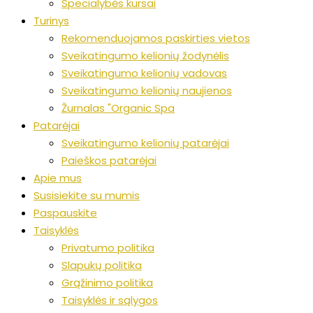
Specialybės kursai
Turinys
Rekomenduojamos paskirties vietos
Sveikatingumo kelionių žodynėlis
Sveikatingumo kelionių vadovas
Sveikatingumo kelionių naujienos
Žurnalas "Organic Spa
Patarėjai
Sveikatingumo kelionių patarėjai
Paieškos patarėjai
Apie mus
Susisiekite su mumis
Paspauskite
Taisyklės
Privatumo politika
Slapukų politika
Grąžinimo politika
Taisyklės ir sąlygos