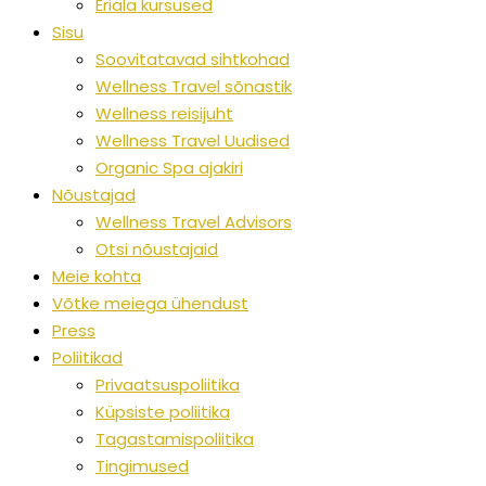
Eriala kursused
Sisu
Soovitatavad sihtkohad
Wellness Travel sõnastik
Wellness reisijuht
Wellness Travel Uudised
Organic Spa ajakiri
Nõustajad
Wellness Travel Advisors
Otsi nõustajaid
Meie kohta
Võtke meiega ühendust
Press
Poliitikad
Privaatsuspoliitika
Küpsiste poliitika
Tagastamispoliitika
Tingimused