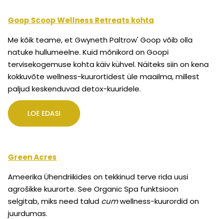
Goop Scoop Wellness Retreats kohta
Me kõik teame, et Gwyneth Paltrow' Goop võib olla
natuke hullumeelne. Kuid mõnikord on Goopi
tervisekogemuse kohta käiv kühvel. Näiteks siin on kena
kokkuvõte wellness-kuurortidest üle maailma, millest
paljud keskenduvad detox-kuuridele.
LOE EDASI
Green Acres
Ameerika Ühendriikides on tekkinud terve rida uusi
agrošikke kuurorte. See Organic Spa funktsioon
selgitab, miks need talud
cum
wellness-kuurordid on
juurdumas.