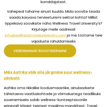
korraldajatest.
Vahepeal tahame sinust kuulda. Mida soovite teada
saada kasvava terviseturismi sektori kohta? Millist
õppekava sooviksite näha Wellness Travel University's?
Kirjutage meile aadressil
info@wellnesstraveluniversity.com
ja me töötame teie
vajaduste rahuldamiseks
VEEBISEMINARI REGISTREERIMINE
Miks Aafrika võib olla järgmine suur wellness-
sihtkoht
Aafrika oma rikkalike loodusmaastike, ainulaadsete
tähistaeva vaatluskohtade ja võimalustega teadlikuks
süvenemiseks sobib wellness-kontseptsioonile
erinevalt kõigist teistest maailma mandritest. Travel