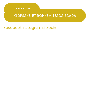
LOE EDASI
KLÕPSAKE, ET ROHKEM TEADA SAADA
Facebook
Instagram
Linkedin
Estonian
English
Arabic
Bengali