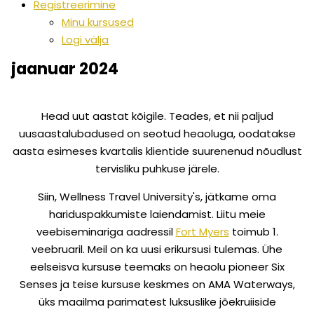
Registreerimine
Minu kursused
Logi välja
jaanuar 2024
Head uut aastat kõigile. Teades, et nii paljud
uusaastalubadused on seotud heaoluga, oodatakse
aasta esimeses kvartalis klientide suurenenud nõudlust
tervisliku puhkuse järele.
Siin, Wellness Travel University's, jätkame oma
hariduspakkumiste laiendamist. Liitu meie
veebiseminariga aadressil
Fort Myers
toimub 1.
veebruaril. Meil on ka uusi erikursusi tulemas. Ühe
eelseisva kursuse teemaks on heaolu pioneer Six
Senses ja teise kursuse keskmes on AMA Waterways,
üks maailma parimatest luksuslike jõekruiiside