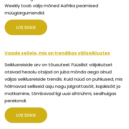
Weekly toob välja mõned Aafrika peamised
müügiargumendid.
LOE EDASI
Vaade sellele, mis on trendikas väliseiklustes
Seiklusreiside arv on tõusuteel. Füüsilist väljakutset
otsivad heaolu otsijad on juba mõnda aega olnud
väljas seiklusreiside trendis. Kuid nüüd on puhkused, mis
hõlmavad selliseid asju nagu jalgrattasõit, kajakisõit ja
matkamine, tõmbavad ligi uusi sihtrühmi, sealhulgas
perekondi.
LOE EDASI