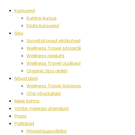
Kursused
Kuldne kursus
Eriala kursused
Sisu
Soovitatavad sihtkohad
Wellness Travel sõnastik
Wellness reisijuht
Wellness Travel Uudised
Organic Spa ajakiri
Nõustajad
Wellness Travel Advisors
Otsi nõustajaid
Meie kohta
Võtke meiega ühendust
Press
Poliitikad
Privaatsuspoliitika