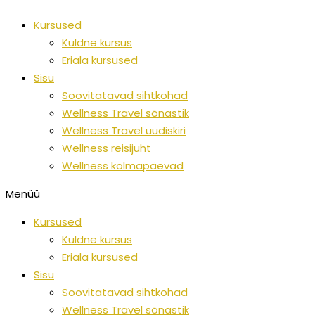
Skip
Kursused
to
Kuldne kursus
content
Eriala kursused
Sisu
Soovitatavad sihtkohad
Wellness Travel sõnastik
Wellness Travel uudiskiri
Wellness reisijuht
Wellness kolmapäevad
Menüü
Kursused
Kuldne kursus
Eriala kursused
Sisu
Soovitatavad sihtkohad
Wellness Travel sõnastik