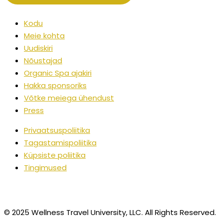
Kodu
Meie kohta
Uudiskiri
Nõustajad
Organic Spa ajakiri
Hakka sponsoriks
Võtke meiega ühendust
Press
Privaatsuspoliitika
Tagastamispoliitika
Küpsiste poliitika
Tingimused
© 2025 Wellness Travel University, LLC. All Rights Reserved.