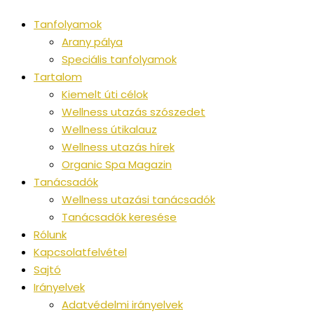
Tanfolyamok
Arany pálya
Speciális tanfolyamok
Tartalom
Kiemelt úti célok
Wellness utazás szószedet
Wellness útikalauz
Wellness utazás hírek
Organic Spa Magazin
Tanácsadók
Wellness utazási tanácsadók
Tanácsadók keresése
Rólunk
Kapcsolatfelvétel
Sajtó
Irányelvek
Adatvédelmi irányelvek