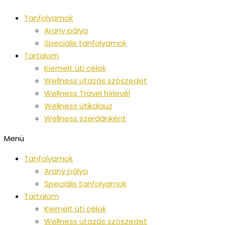
Ugrás
Tanfolyamok
a
Arany pálya
tartalomra
Speciális tanfolyamok
Tartalom
Kiemelt úti célok
Wellness utazás szószedet
Wellness Travel hírlevél
Wellness útikalauz
Wellness szerdánként
Menü
Tanfolyamok
Arany pálya
Speciális tanfolyamok
Tartalom
Kiemelt úti célok
Wellness utazás szószedet