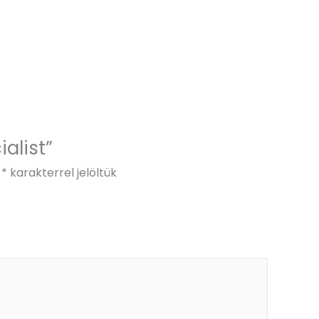
ialist”
t
*
karakterrel jelöltük