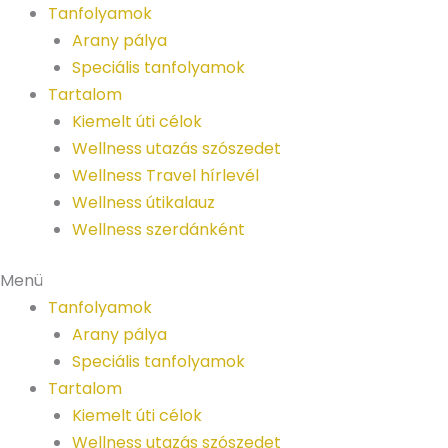
Ugrás
Tanfolyamok
a
Arany pálya
tartalomra
Speciális tanfolyamok
Tartalom
Kiemelt úti célok
Wellness utazás szószedet
Wellness Travel hírlevél
Wellness útikalauz
Wellness szerdánként
Menü
Tanfolyamok
Arany pálya
Speciális tanfolyamok
Tartalom
Kiemelt úti célok
Wellness utazás szószedet