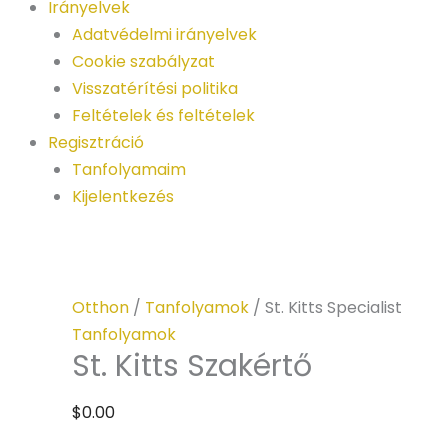
Irányelvek
Adatvédelmi irányelvek
Cookie szabályzat
Visszatérítési politika
Feltételek és feltételek
Regisztráció
Tanfolyamaim
Kijelentkezés
St.
Kitts
Otthon
/
Tanfolyamok
/ St. Kitts Specialist
Specialist
Tanfolyamok
St. Kitts Szakértő
quantity
$
0.00