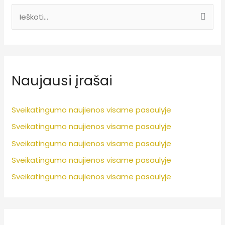
I
e
š
k
Naujausi įrašai
o
t
i
Sveikatingumo naujienos visame pasaulyje
:
Sveikatingumo naujienos visame pasaulyje
Sveikatingumo naujienos visame pasaulyje
Sveikatingumo naujienos visame pasaulyje
Sveikatingumo naujienos visame pasaulyje