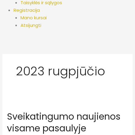
Taisyklės ir sąlygos
Registracija
Mano kursai
Atsijungti
2023 rugpjūčio
Sveikatingumo
naujienos
Sveikatingumo naujienos
visame
pasaulyje
visame pasaulyje