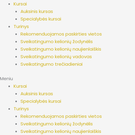
Pereiti
Kursai
prie
Auksinis kursas
turinio
Specialybės kursai
Turinys
Rekomenduojamos paskirties vietos
Sveikatingumo kelionių žodynėlis
Sveikatingumo kelionių naujienlaiškis
Sveikatingumo kelionių vadovas
Sveikatingumo trečiadieniai
Meniu
Kursai
Auksinis kursas
Specialybės kursai
Turinys
Rekomenduojamos paskirties vietos
Sveikatingumo kelionių žodynėlis
Sveikatingumo kelionių naujienlaiškis