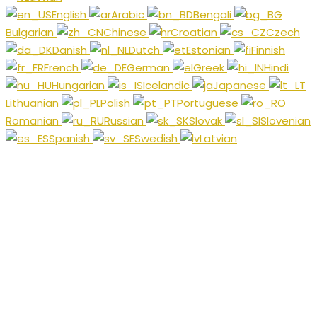
English
Arabic
Bengali
Bulgarian
Chinese
Croatian
Czech
Danish
Dutch
Estonian
Finnish
French
German
Greek
Hindi
Hungarian
Icelandic
Japanese
Lithuanian
Polish
Portuguese
Romanian
Russian
Slovak
Slovenian
Spanish
Swedish
Latvian