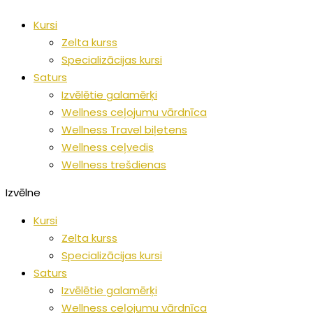
Pāriet
Wellness
M
Kursi
uz
jaunumi
e
Zelta kurss
saturu
visā
k
Specializācijas kursi
pasaulē
l
Saturs
ē
Izvēlētie galamērķi
Wellness ceļojumu vārdnīca
t
Wellness Travel biļetens
:
Wellness ceļvedis
Wellness trešdienas
Izvēlne
Kursi
Zelta kurss
Specializācijas kursi
Saturs
Izvēlētie galamērķi
Wellness ceļojumu vārdnīca