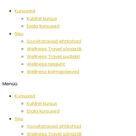
Skip
Wellness
O
Kursused
to
uudised
t
Kuldne kursus
content
kogu
s
Eriala kursused
maailmas
i
Sisu
:
Soovitatavad sihtkohad
Wellness Travel sõnastik
Wellness Travel uudiskiri
Wellness reisijuht
Wellness kolmapäevad
Menüü
Kursused
Kuldne kursus
Eriala kursused
Sisu
Soovitatavad sihtkohad
Wellness Travel sõnastik