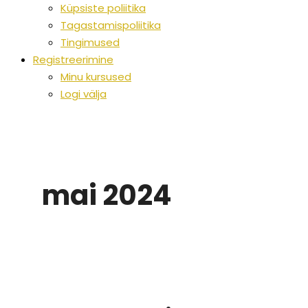
Küpsiste poliitika
Tagastamispoliitika
Tingimused
Registreerimine
Minu kursused
Logi välja
mai 2024