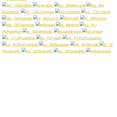
English
Arabic
Bengali
Bulgarian
Chinese
Croatian
Czech
Danish
Dutch
Finnish
French
German
Greek
Hindi
Hungarian
Icelandic
Japanese
Latvian
Lithuanian
Polish
Portuguese
Romanian
Russian
Slovak
Slovenian
Spanish
Swedish
Estonian