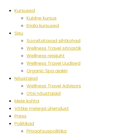
Kursused
Kuldne kursus
Eriala kursused
Sisu
Soovitatavad sihtkohad
Wellness Travel sõnastik
Wellness reisijuht
Wellness Travel Uudised
Organic Spa ajakiri
Nõustajad
Wellness Travel Advisors
Otsi nõustajaid
Meie kohta
Võtke meiega ühendust
Press
Poliitikad
Privaatsuspoliitika