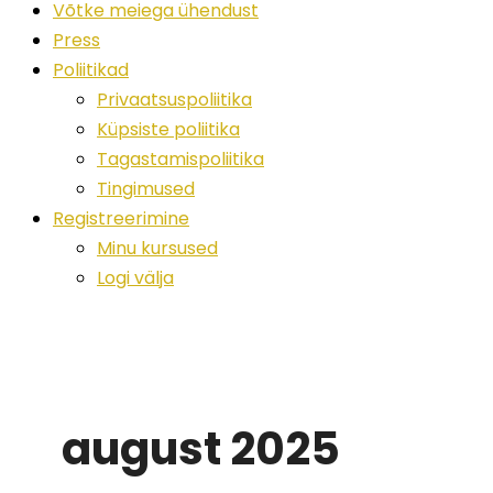
Võtke meiega ühendust
Press
Poliitikad
Privaatsuspoliitika
Küpsiste poliitika
Tagastamispoliitika
Tingimused
Registreerimine
Minu kursused
Logi välja
august 2025