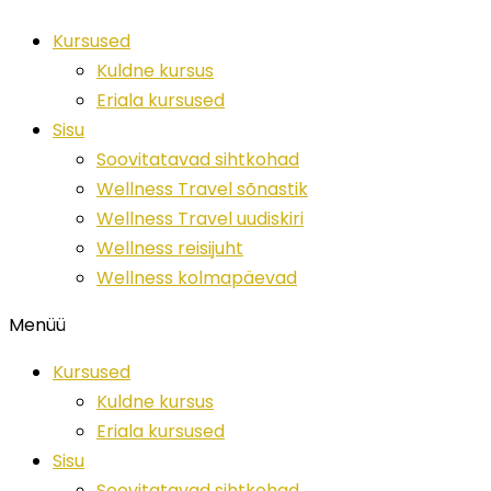
Skip
Wellness
Kursused
to
uudised
Kuldne kursus
content
kogu
Eriala kursused
maailmas
Sisu
Soovitatavad sihtkohad
Wellness Travel sõnastik
Wellness Travel uudiskiri
Wellness reisijuht
Wellness kolmapäevad
Menüü
Kursused
Kuldne kursus
Eriala kursused
Sisu
Soovitatavad sihtkohad