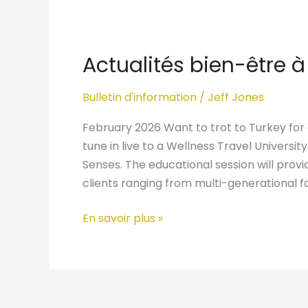
Actualités
bien-
Actualités bien-être 
être
à
Bulletin d'information
/
Jeff Jones
travers
le
February 2026 Want to trot to Turkey for a
monde
tune in live to a Wellness Travel Universi
Senses. The educational session will provi
clients ranging from multi-generational fa
En savoir plus »