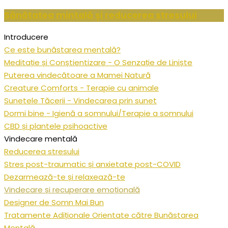
Sănătatea mintală și reducerea stresului
Introducere
Ce este bunăstarea mentală?
Meditație și Conștientizare - O Senzație de Liniște
Puterea vindecătoare a Mamei Natură
Creature Comforts - Terapie cu animale
Sunetele Tăcerii - Vindecarea prin sunet
Dormi bine - Igienă a somnului/Terapie a somnului
CBD și plantele psihoactive
Vindecare mentală
Reducerea stresului
Stres post-traumatic și anxietate post-COVID
Dezarmează-te și relaxează-te
Vindecare și recuperare emoțională
Designer de Somn Mai Bun
Tratamente Adiționale Orientate către Bunăstarea
Mentală