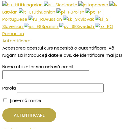
Hungarian
Icelandic
Japanese
Latvian
Lithuanian
Polish
Portuguese
Russian
Slovak
Slovenian
Spanish
Swedish
Romanian
Autentificare
Accesarea acestui curs necesită o autentificare. Vă
rugăm să introduceți datele dvs. de identificare mai jos!
Nume utilizator sau adresă email
Parolă
Ține-mă minte