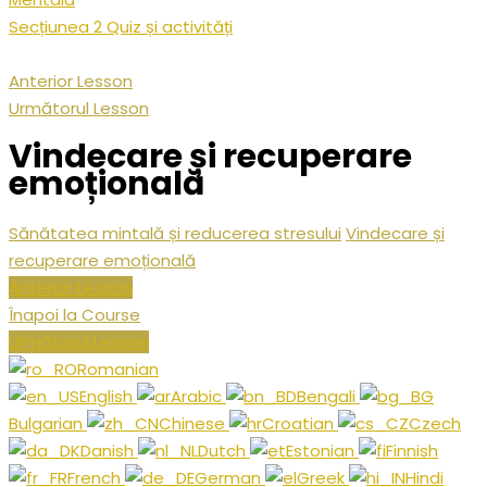
Secțiunea 2 Quiz și activități
Anterior Lesson
Următorul Lesson
Vindecare și recuperare
emoțională
Sănătatea mintală și reducerea stresului
Vindecare și
recuperare emoțională
Anterior Lesson
Înapoi la Course
Următorul Lesson
Romanian
English
Arabic
Bengali
Bulgarian
Chinese
Croatian
Czech
Danish
Dutch
Estonian
Finnish
French
German
Greek
Hindi