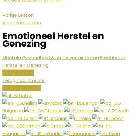
Vorige Lesson
Volgende Lesson
Emotioneel Herstel en
Genezing
Mentale Gezondheid & stressvermindering
Emotioneel
Herstel en Genezing
Vorige Lesson
Terug naar Course
Volgende Lesson
Dutch
English
Arabic
Bengali
Bulgarian
Chinese
Croatian
Czech
Danish
Estonian
Finnish
French
German
Greek
Hindi
Hungarian
Icelandic
Japanese
Latvian