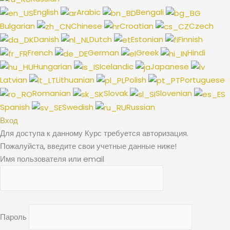
English
Arabic
Bengali
Bulgarian
Chinese
Croatian
Czech
Danish
Dutch
Estonian
Finnish
French
German
Greek
Hindi
Hungarian
Icelandic
Japanese
Latvian
Lithuanian
Polish
Portuguese
Romanian
Slovak
Slovenian
Spanish
Swedish
Russian
Вход
Для доступа к данному Курс требуется авторизация.
Пожалуйста, введите свои учетные данные ниже!
Имя пользователя или email
Пароль