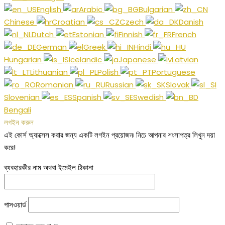
English
Arabic
Bulgarian
Chinese
Croatian
Czech
Danish
Dutch
Estonian
Finnish
French
German
Greek
Hindi
Hungarian
Icelandic
Japanese
Latvian
Lithuanian
Polish
Portuguese
Romanian
Russian
Slovak
Slovenian
Spanish
Swedish
Bengali
লগইন করুন
এই কোর্স অ্যাক্সেস করার জন্য একটি লগইন প্রয়োজন৷ নিচে আপনার শংসাপত্র লিখুন দয়া
করে!
ব্যবহারকীর নাম অথবা ইমেইল ঠিকানা
পাসওয়ার্ড