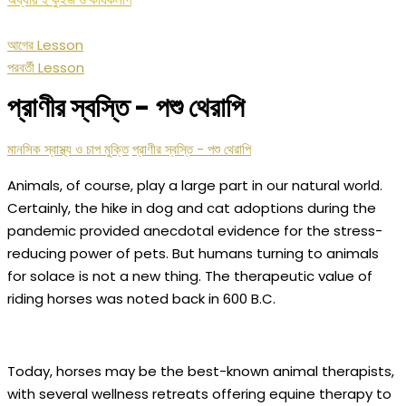
আগের Lesson
পরবর্তী Lesson
প্রাণীর স্বস্তি - পশু থেরাপি
মানসিক স্বাস্থ্য ও চাপ মুক্তি
প্রাণীর স্বস্তি - পশু থেরাপি
Animals, of course, play a large part in our natural world.
Certainly, the hike in dog and cat adoptions during the
pandemic provided anecdotal evidence for the stress-
reducing power of pets. But humans turning to animals
for solace is not a new thing. The therapeutic value of
riding horses was noted back in 600 B.C.
Today, horses may be the best-known animal therapists,
with several wellness retreats offering equine therapy to