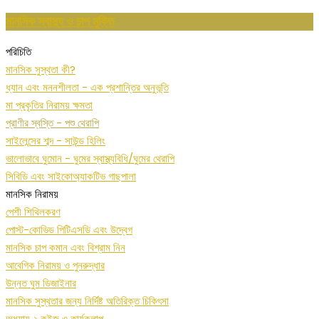
মানসিক স্বাস্থ্য ও চাপ মুক্তি
পরিচিতি
মানসিক সুস্থতা কী?
ধ্যান এবং মননশীলতা - এক প্রশান্তির অনুভূতি
মা প্রকৃতির নিরাময় ক্ষমতা
প্রাণীর স্বস্তি - পশু থেরাপি
সাইলেন্সের শব্দ - সাউন্ড হিলিং
ভালোভাবে ঘুমোন - ঘুমের স্বাস্থ্যবিধি/ঘুমের থেরাপি
সিবিডি এবং সাইকোঅ্যাকটিভ গাছপালা
মানসিক নিরাময়
পেশী শিথিলকরণ
পোস্ট-কোভিড পিটিএসডি এবং উদ্বেগ
মানসিক চাপ কমান এবং বিশ্রাম নিন
আবেগিক নিরাময় ও পুনরুদ্ধার
উন্নত ঘুম ডিজাইনার
মানসিক সুস্থতার জন্য নির্দিষ্ট অতিরিক্ত চিকিৎসা
অধ্যায় ২ কুইজ ও কার্যকলাপ