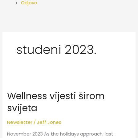
Odjava
studeni 2023.
Wellness
vijesti
Wellness vijesti širom
širom
svijeta
svijeta
Newsletter
/
Jeff Jones
November 2023 As the holidays approach, last-