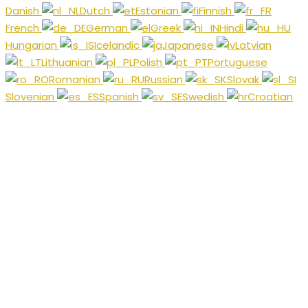
Danish
Dutch
Estonian
Finnish
French
German
Greek
Hindi
Hungarian
Icelandic
Japanese
Latvian
Lithuanian
Polish
Portuguese
Romanian
Russian
Slovak
Slovenian
Spanish
Swedish
Croatian