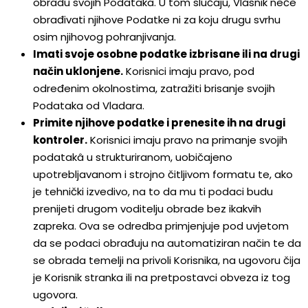
obradu svojih Podataka. U tom slučaju, Vlasnik neće
obrađivati njihove Podatke ni za koju drugu svrhu
osim njihovog pohranjivanja.
Imati svoje osobne podatke izbrisane ili na drugi
način uklonjene.
Korisnici imaju pravo, pod
određenim okolnostima, zatražiti brisanje svojih
Podataka od Vladara.
Primite njihove podatke i prenesite ih na drugi
kontroler.
Korisnici imaju pravo na primanje svojih
podatakâ u strukturiranom, uobičajeno
upotrebljavanom i strojno čitljivom formatu te, ako
je tehnički izvedivo, na to da mu ti podaci budu
prenijeti drugom voditelju obrade bez ikakvih
zapreka. Ova se odredba primjenjuje pod uvjetom
da se podaci obrađuju na automatiziran način te da
se obrada temelji na privoli Korisnika, na ugovoru čija
je Korisnik stranka ili na pretpostavci obveza iz tog
ugovora.