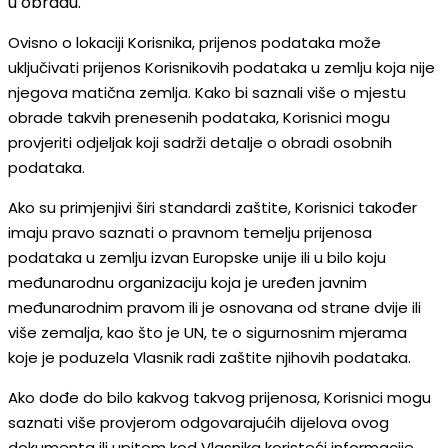
u obradu.
Ovisno o lokaciji Korisnika, prijenos podataka može
uključivati prijenos Korisnikovih podataka u zemlju koja nije
njegova matična zemlja. Kako bi saznali više o mjestu
obrade takvih prenesenih podataka, Korisnici mogu
provjeriti odjeljak koji sadrži detalje o obradi osobnih
podataka.
Ako su primjenjivi širi standardi zaštite, Korisnici također
imaju pravo saznati o pravnom temelju prijenosa
podataka u zemlju izvan Europske unije ili u bilo koju
međunarodnu organizaciju koja je uređen javnim
međunarodnim pravom ili je osnovana od strane dvije ili
više zemalja, kao što je UN, te o sigurnosnim mjerama
koje je poduzela Vlasnik radi zaštite njihovih podataka.
Ako dođe do bilo kakvog takvog prijenosa, Korisnici mogu
saznati više provjerom odgovarajućih dijelova ovog
dokumenta ili upitom kod Vlasnika koristeći informacije