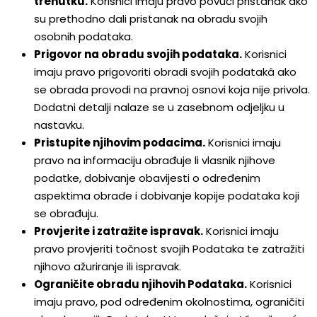
trenutku.
Korisnici imaju pravo povući pristanak ako
su prethodno dali pristanak na obradu svojih
osobnih podataka.
Prigovor na obradu svojih podataka.
Korisnici
imaju pravo prigovoriti obradi svojih podatakâ ako
se obrada provodi na pravnoj osnovi koja nije privola.
Dodatni detalji nalaze se u zasebnom odjeljku u
nastavku.
Pristupite njihovim podacima.
Korisnici imaju
pravo na informaciju obrađuje li vlasnik njihove
podatke, dobivanje obavijesti o određenim
aspektima obrade i dobivanje kopije podataka koji
se obrađuju.
Provjerite i zatražite ispravak.
Korisnici imaju
pravo provjeriti točnost svojih Podataka te zatražiti
njihovo ažuriranje ili ispravak.
Ograničite obradu njihovih Podataka.
Korisnici
imaju pravo, pod određenim okolnostima, ograničiti