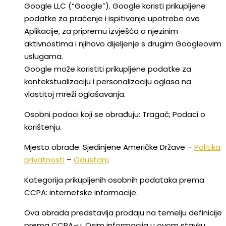
Google LLC (“Google”). Google koristi prikupljene
podatke za praćenje i ispitivanje upotrebe ove
Aplikacije, za pripremu izvješća o njezinim
aktivnostima i njihovo dijeljenje s drugim Googleovim
uslugama.
Google može koristiti prikupljene podatke za
kontekstualizaciju i personalizaciju oglasa na
vlastitoj mreži oglašavanja.
Osobni podaci koji se obrađuju: Tragač; Podaci o
korištenju.
Mjesto obrade: Sjedinjene Američke Države –
Politika
privatnosti
–
Odustani
.
Kategorija prikupljenih osobnih podataka prema
CCPA: internetske informacije.
Ova obrada predstavlja prodaju na temelju definicije
prema CCPA-u. Osim informacija u ovom stavku,